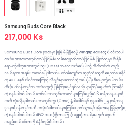
Samsung Buds Core Black
217,000 Ks
Samsung Buds Core နားထဲမှာ မြဲမြဲမြံမြံရှိစေဖို့ Wingtip လေးတွေ ပါဝင်လာပါ
တယ်။ အားကစားလုပ်တာပဲဖြစ်ဖြစ်၊ လမ်းလျှောက်တာပဲဖြစ်ဖြစ် ပြုတ်ကျမှာ စိုးရိမ်
စရာမလိုပါဘူး။အားသွင်းဘူး (Case) က သေးငယ်ပေါ့ပါးလို့ အိတ်ကပ်ထဲ ထည့်
သယ်ရတာ အရမ်း အဆင်ပြေပါတယ်။ပတ်ဝန်းကျင်က ဆူညံသံတွေကို ဖျောက်ပေးနိုင်
တဲ့ ANC စနစ် ပါဝင်တာကြောင့် သီချင်းနားထောင်တဲ့အခါ ပိုပြီး စီးမျောလို့ရပါတယ်။
ကိုယ့်ပတ်ဝန်းကျင်က အသံတွေကို ပြန်ကြားချင်ရင်လည်း နားကြပ်မချွတ်ဘဲ ကြားနိုင်
တဲ့ စနစ် ပါဝင်ပါတယ်။တစ်ခါ အားသွင်းထားရင် နားကြပ်ချည်းပဲ ၆ နာရီကနေ ၈ နာရီ
အထိ သုံးလို့ရပါတယ်။အားသွင်းဘူး (Case) နဲ့ပါပေါင်းရင် စုစုပေါင်း ၂၅ နာရီကနေ
၃၀ နာရီ ဝန်းကျင်အထိ အသုံးခံပါတယ်။နားကြပ်ပျောက်သွားရင် ဖုန်းကနေ ပြန်ရှာလို့ရ
တဲ့ စနစ် ပါဝင်ပါတယ်။IPX2 အဆင့်ရှိတာကြောင့် ချွေးစိုတာ ဒါမှမဟုတ် ရေစက်
အနည်းငယ်စင်တာကို ခံနိုင်ရည်ရှိပါတယ်။