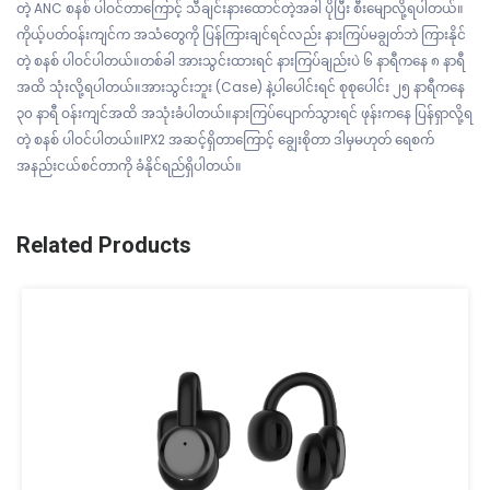
တဲ့ ANC စနစ် ပါဝင်တာကြောင့် သီချင်းနားထောင်တဲ့အခါ ပိုပြီး စီးမျောလို့ရပါတယ်။
ကိုယ့်ပတ်ဝန်းကျင်က အသံတွေကို ပြန်ကြားချင်ရင်လည်း နားကြပ်မချွတ်ဘဲ ကြားနိုင်
တဲ့ စနစ် ပါဝင်ပါတယ်။တစ်ခါ အားသွင်းထားရင် နားကြပ်ချည်းပဲ ၆ နာရီကနေ ၈ နာရီ
အထိ သုံးလို့ရပါတယ်။အားသွင်းဘူး (Case) နဲ့ပါပေါင်းရင် စုစုပေါင်း ၂၅ နာရီကနေ
၃၀ နာရီ ဝန်းကျင်အထိ အသုံးခံပါတယ်။နားကြပ်ပျောက်သွားရင် ဖုန်းကနေ ပြန်ရှာလို့ရ
တဲ့ စနစ် ပါဝင်ပါတယ်။IPX2 အဆင့်ရှိတာကြောင့် ချွေးစိုတာ ဒါမှမဟုတ် ရေစက်
အနည်းငယ်စင်တာကို ခံနိုင်ရည်ရှိပါတယ်။
Related Products