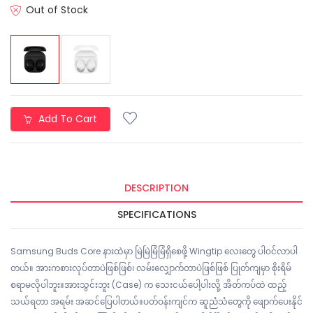
Out of Stock
Add To Cart
DESCRIPTION
SPECIFICATIONS
Samsung Buds Core နားထဲမှာ မြဲမြဲမြံမြံရှိစေဖို့ Wingtip လေးတွေ ပါဝင်လာပါ
တယ်။ အားကစားလုပ်တာပဲဖြစ်ဖြစ်၊ လမ်းလျှောက်တာပဲဖြစ်ဖြစ် ပြုတ်ကျမှာ စိုးရိမ်
စရာမလိုပါဘူး။အားသွင်းဘူး (Case) က သေးငယ်ပေါ့ပါးလို့ အိတ်ကပ်ထဲ ထည့်
သယ်ရတာ အရမ်း အဆင်ပြေပါတယ်။ပတ်ဝန်းကျင်က ဆူညံသံတွေကို ဖျောက်ပေးနိုင်