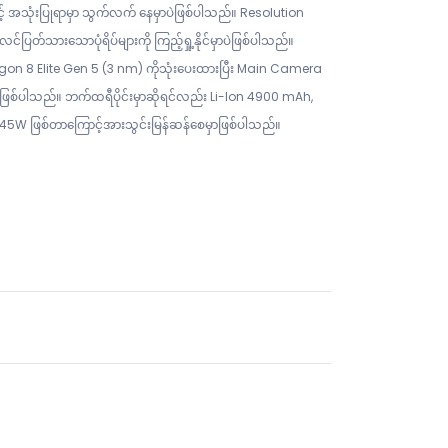
့် အသုံးပြုရာမှာ သွက်လက် နေမှာပဲဖြစ်ပါသည်။ Resolution
်ပြတ်သားသောပုံရိပ်များကို ကြည့်ရှု့နိုင်မှာပဲဖြစ်ပါသည်။
 Elite Gen 5 (3 nm) ကိုသုံးပေးထားပြီး Main Camera
နဲ့ဖြစ်ပါသည်။ ဘက်ထရီပိုင်းမှာဆိုရင်လည်း Li-Ion 4900 mAh,
5W ဖြစ်တာကြောင့်အားသွင်းမြန်ဆန်စေမှာဖြစ်ပါသည်။