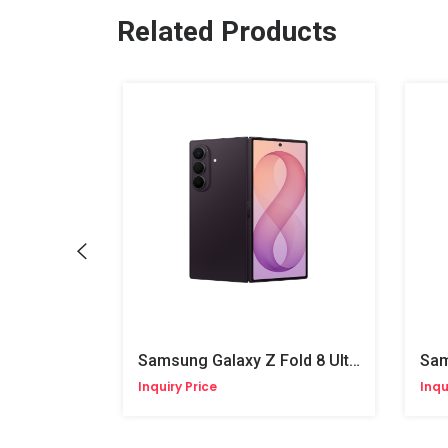
Related Products
lip 8
Samsung Galaxy Z Fold 8 Ultra
Sam
Inquiry Price
Inqu