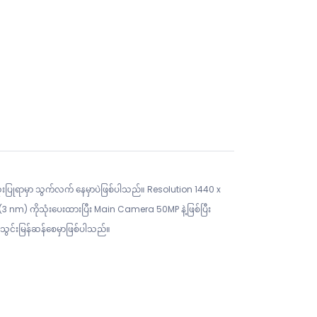
းပြုရာမှာ သွက်လက် နေမှာပဲဖြစ်ပါသည်။ Resolution 1440 x
 nm) ကိုသုံးပေးထားပြီး Main Camera 50MP နဲ့ဖြစ်ပြီး
သွင်းမြန်ဆန်စေမှာဖြစ်ပါသည်။