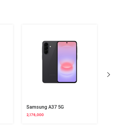
Samsung A37 5G
Samsung S
2,176,000
6,022,000