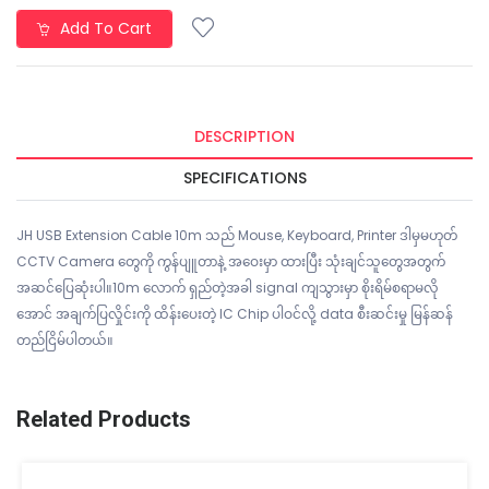
Add To Cart
DESCRIPTION
SPECIFICATIONS
JH USB Extension Cable 10m သည် Mouse, Keyboard, Printer ဒါမှမဟုတ်
CCTV Camera တွေကို ကွန်ပျူတာနဲ့ အဝေးမှာ ထားပြီး သုံးချင်သူတွေအတွက်
အဆင်ပြေဆုံးပါ။10m လောက် ရှည်တဲ့အခါ signal ကျသွားမှာ စိုးရိမ်စရာမလို
အောင် အချက်ပြလှိုင်းကို ထိန်းပေးတဲ့ IC Chip ပါဝင်လို့ data စီးဆင်းမှု မြန်ဆန်
တည်ငြိမ်ပါတယ်။
Related Products