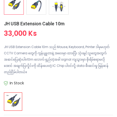
JH USB Extension Cable 10m
33,000 Ks
JH USB Extension Cable 10m သည် Mouse, Keyboard, Printer ဒါမှမဟုတ်
CCTV Camera တွေကို ကွန်ပျူတာနဲ့ အဝေးမှာ ထားပြီး သုံးချင်သူတွေအတွက်
အဆင်ပြေဆုံးပါ။10m လောက် ရှည်တဲ့အခါ signal ကျသွားမှာ စိုးရိမ်စရာမလို
အောင် အချက်ပြလှိုင်းကို ထိန်းပေးတဲ့ IC Chip ပါဝင်လို့ data စီးဆင်းမှု မြန်ဆန်
တည်ငြိမ်ပါတယ်။
In Stock