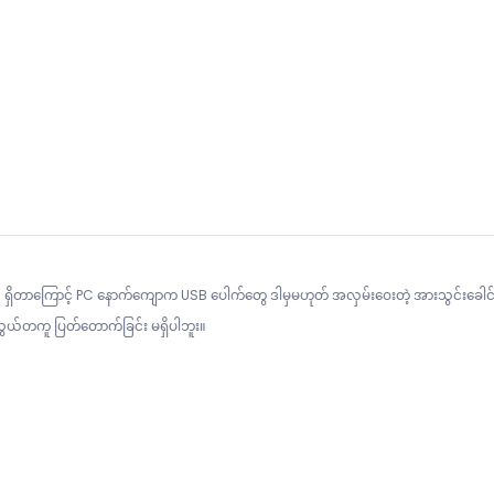
ရှိတာကြောင့် PC နောက်ကျောက USB ပေါက်တွေ ဒါမှမဟုတ် အလှမ်းဝေးတဲ့ အားသွင်းခေါင်းတ
း အလွယ်တကူ ပြတ်တောက်ခြင်း မရှိပါဘူး။