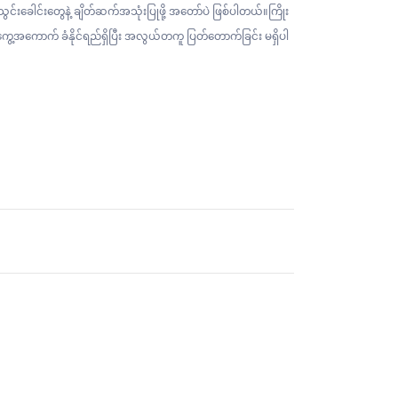
င်းခေါင်းတွေနဲ့ ချိတ်ဆက်အသုံးပြုဖို့ အတော်ပဲ ဖြစ်ပါတယ်။ကြိုး
 အကွေ့အကောက် ခံနိုင်ရည်ရှိပြီး အလွယ်တကူ ပြတ်တောက်ခြင်း မရှိပါ