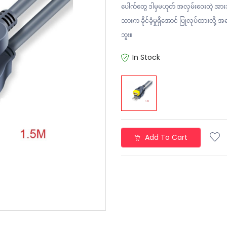
ပေါက်တွေ ဒါမှမဟုတ် အလှမ်းဝေးတဲ့ အားသွ
သားက ခိုင်ခံ့မှုရှိအောင် ပြုလုပ်ထားလို့
ဘူး။
In Stock
Add To Cart