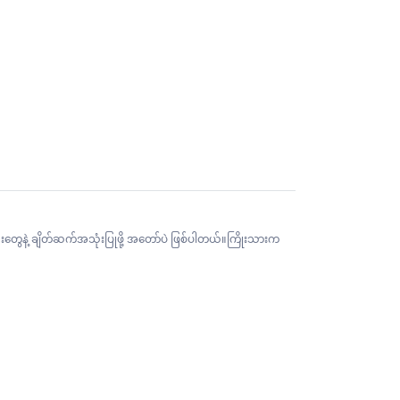
ွေနဲ့ ချိတ်ဆက်အသုံးပြုဖို့ အတော်ပဲ ဖြစ်ပါတယ်။ကြိုးသားက