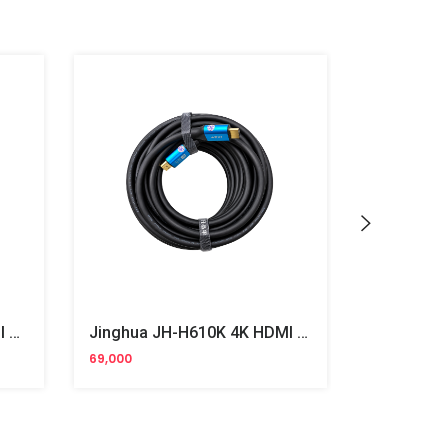
Jinghua JH-H610I 4K HDMI Cable 5m
Jinghua JH-H610K 4K HDMI Cable 10m
69,000
440,000