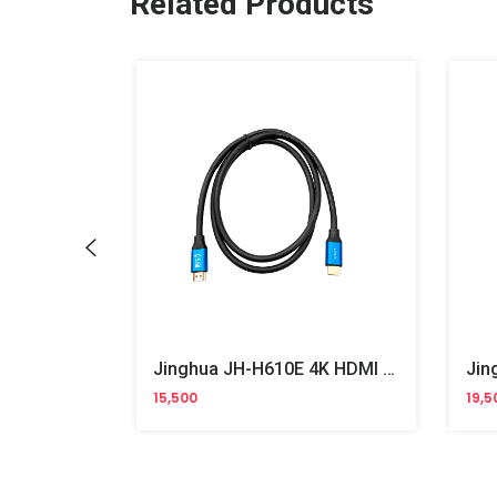
Related Products
DM AD061 Printer USB Cable 1.5m
Jinghua JH-H610E 4K HDMI Cable 1.5m
15,500
19,5