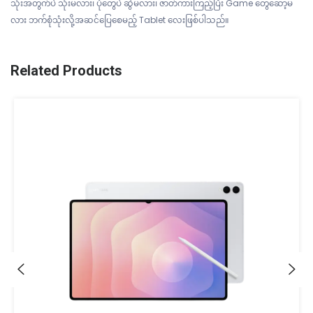
သုံးအတွက်ပဲ သုံးမလား၊ ပုံတွေပဲ ဆွဲမလား၊ ဇာတ်ကားကြည့်ပြီး Game တွေဆော့မ
လား ဘက်စုံသုံးလို့အဆင်ပြေစေမည့် Tablet လေးဖြစ်ပါသည်။
Related Products