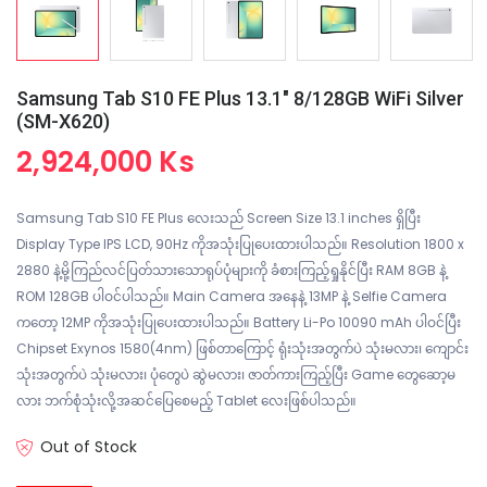
Samsung Tab S10 FE Plus 13.1" 8/128GB WiFi Silver
(SM-X620)
2,924,000 Ks
Samsung Tab S10 FE Plus လေးသည် Screen Size 13.1 inches ရှိပြီး
Display Type IPS LCD, 90Hz ကိုအသုံးပြုပေးထားပါသည်။ Resolution 1800 x
2880 နဲ့မို့ကြည်လင်ပြတ်သားသောရုပ်ပုံများကို ခံစားကြည့်ရှုနိုင်ပြီး RAM 8GB နဲ့
ROM 128GB ပါဝင်ပါသည်။ Main Camera အနေနဲ့ 13MP နဲ့ Selfie Camera
ကတော့ 12MP ကိုအသုံးပြုပေးထားပါသည်။ Battery Li-Po 10090 mAh ပါဝင်ပြီး
Chipset Exynos 1580(4nm) ဖြစ်တာကြောင့် ရုံးသုံးအတွက်ပဲ သုံးမလား၊ ကျောင်း
သုံးအတွက်ပဲ သုံးမလား၊ ပုံတွေပဲ ဆွဲမလား၊ ဇာတ်ကားကြည့်ပြီး Game တွေဆော့မ
လား ဘက်စုံသုံးလို့အဆင်ပြေစေမည့် Tablet လေးဖြစ်ပါသည်။
Out of Stock